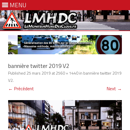
MENU
Skip
to
content
bannière twitter 2019 V2
Published
25 mars 2019
at
2560 × 1440
in
bannière twitter 2019
V2
.
← Précédent
Next →