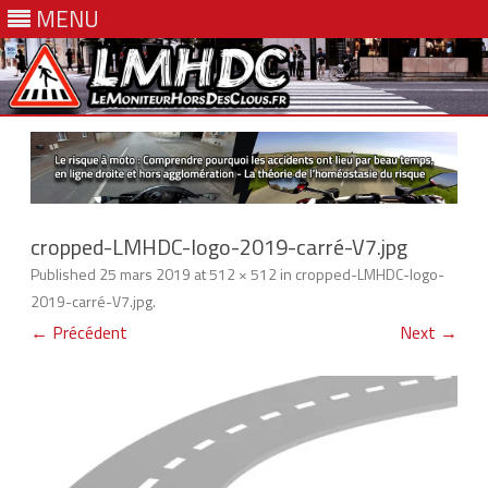
MENU
Skip
to
content
cropped-LMHDC-logo-2019-carré-V7.jpg
Published
25 mars 2019
at
512 × 512
in
cropped-LMHDC-logo-
2019-carré-V7.jpg
.
← Précédent
Next →