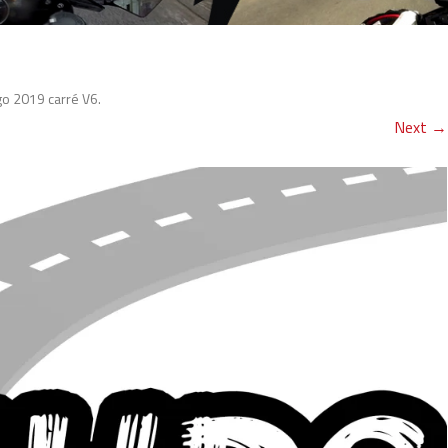
o 2019 carré V6
.
Next →