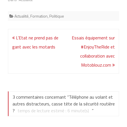
Actualité
,
Formation
,
Politique
Navigation
L’Etat ne prend pas de
Essais équipement sur
de
gant avec les motards
#EnjoyTheRide et
l’article
collaboration avec
Motoblouz.com
3 commentaires concernant “
Téléphone au volant et
autres distracteurs, casse tête de la sécurité routière
?
temps de lecture estimé :
6
minute(s)
”