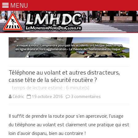
MENU
Skip
to
content
Téléphone au volant et autres distracteurs,
casse tête de la sécurité routière ?
temps de lecture estimé :
6
minute(s)
sur
Cédric
19 octobre 2016
3 commentaires
Téléphone
Il suffit de prendre la route pour s’en apercevoir, l’usage
au
du téléphone au volant est clairement une pratique qui est
volant
loin d’avoir disparu, bien au contraire !