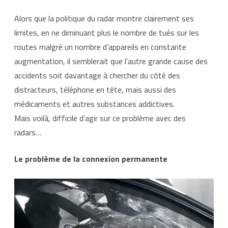
et
Alors que la politique du radar montre clairement ses
autres
limites, en ne diminuant plus le nombre de tués sur les
distracteurs,
routes malgré un nombre d’appareils en constante
casse
augmentation, il semblerait que l’autre grande cause des
tête
accidents soit davantage à chercher du côté des
distracteurs, téléphone en tête, mais aussi des
de
médicaments et autres substances addictives.
la
Mais voilà, difficile d’agir sur ce problème avec des
sécurité
radars…
routière
Le problème de la connexion permanente
?
temps
de
lecture
estimé :
6
minute(s)