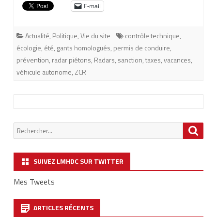
E-mail
Actualité
,
Politique
,
Vie du site
contrôle technique
,
écologie
,
été
,
gants homologués
,
permis de conduire
,
prévention
,
radar piétons
,
Radars
,
sanction
,
taxes
,
vacances
,
véhicule autonome
,
ZCR
Chercher
Searc
:
SUIVEZ LMHDC SUR TWITTER
Mes Tweets
ARTICLES RÉCENTS