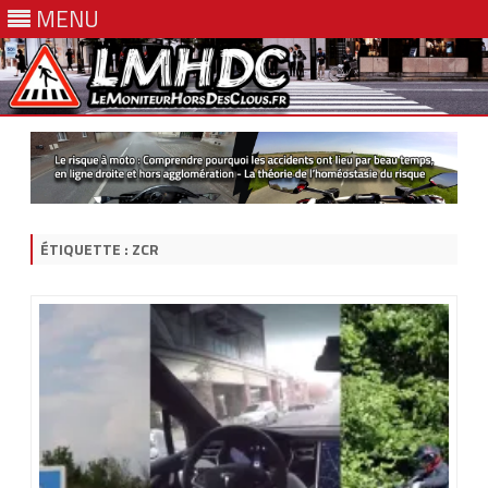
MENU
Skip
to
content
ÉTIQUETTE :
ZCR