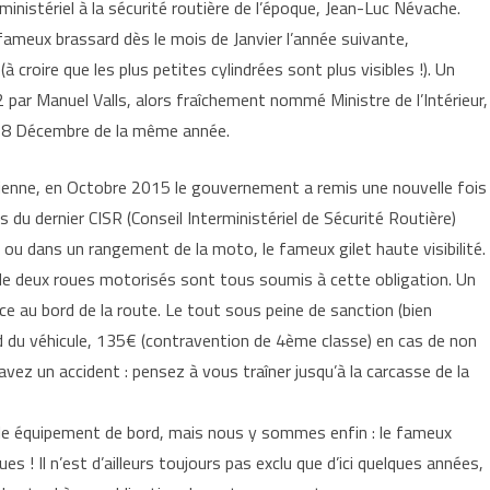
ministériel à la sécurité routière de l’époque, Jean-Luc Névache.
 fameux brassard dès le mois de Janvier l’année suivante,
 croire que les plus petites cylindrées sont plus visibles !). Un
par Manuel Valls, alors fraîchement nommé Ministre de l’Intérieur,
18 Décembre de la même année.
tienne, en Octobre 2015 le gouvernement a remis une nouvelle fois
rs du dernier CISR (Conseil Interministériel de Sécurité Routière)
oi ou dans un rangement de la moto, le fameux gilet haute visibilité.
 de deux roues motorisés sont tous soumis à cette obligation. Un
ce au bord de la route. Le tout sous peine de sanction (bien
rd du véhicule, 135€ (contravention de 4ème classe) en cas de non
avez un accident : pensez à vous traîner jusqu’à la carcasse de la
ple équipement de bord, mais nous y sommes enfin : le fameux
s ! Il n’est d’ailleurs toujours pas exclu que d’ici quelques années,