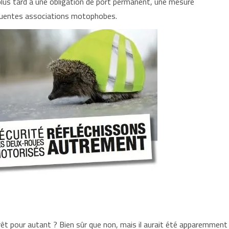
 plus tard à une obligation de port permanent, une mesure
fluentes associations motophobes.
érêt pour autant ? Bien sûr que non, mais il aurait été apparemment