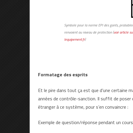
Symbole pour la norme EPI des gants, probableme
renvoient au niveau de protection (
voir article 
lequipement.fr
)
Formatage des esprits
Et le pire dans tout ça est que d’une certaine m
années de contrôle-sanction. Il suffit de poser
étranger à ce système, pour s’en convaincre :
Exemple de question/réponse pendant un cours 