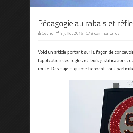
Pédagogie au rabais et réfl
sur
Cédric
9 juillet 2016
3 commentaires
Pédago
Voici un article portant sur la façon de concevo
au
l’application des règles et leurs justifications, 
rabais
route. Des sujets qui me tiennent tout particul
et
réflexi
temp
de
lectu
estim
10
minut