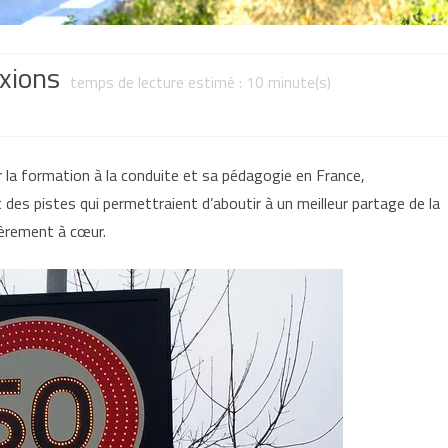
exions
temps de lecture estimé :
10
minute(s)
gie
ir la formation à la conduite et sa pédagogie en France,
et des pistes qui permettraient d’aboutir à un meilleur partage de la
ièrement à cœur.
ons
s
re
é :
e(s)