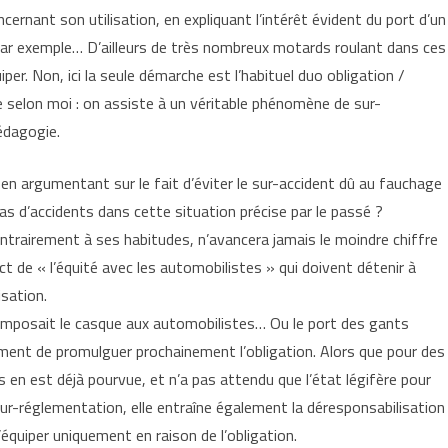
ernant son utilisation, en expliquant l’intérêt évident du port d’un
e par exemple… D’ailleurs de très nombreux motards roulant dans ces
iper. Non, ici la seule démarche est l’habituel duo obligation /
e selon moi : on assiste à un véritable phénomène de sur-
édagogie.
 en argumentant sur le fait d’éviter le sur-accident dû au fauchage
 d’accidents dans cette situation précise par le passé ?
ntrairement à ses habitudes, n’avancera jamais le moindre chiffre
ct de « l’équité avec les automobilistes » qui doivent détenir à
isation.
n imposait le casque aux automobilistes… Ou le port des gants
ment de promulguer prochainement l’obligation. Alors que pour des
 en est déjà pourvue, et n’a pas attendu que l’état légifère pour
 sur-réglementation, elle entraîne également la déresponsabilisation
équiper uniquement en raison de l’obligation.