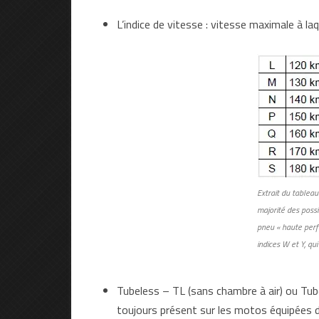
L’indice de vitesse : vitesse maximale à la
Extrait du tableau
majorité des poss
pneu « haute perf
indices W et Y, qu
Tubeless – TL (sans chambre à air) ou Tu
toujours présent sur les motos équipées 