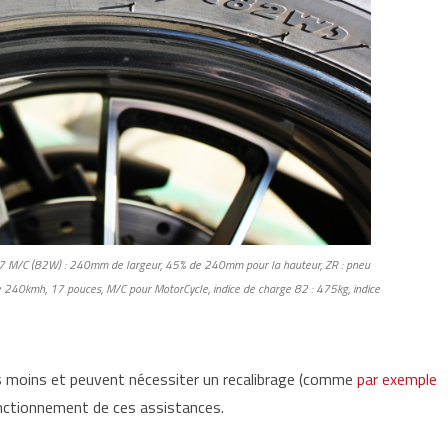
7 M/C (82W) : 240mm de largeur, 45% de 240mm pour la hauteur, ZR : pneu
e 240kmh, 17 pouces, M/C pour MotorCycle, indice de charge 82 : 475kg, indice
 moins et peuvent nécessiter un recalibrage (comme
par exemple
onctionnement de ces assistances.