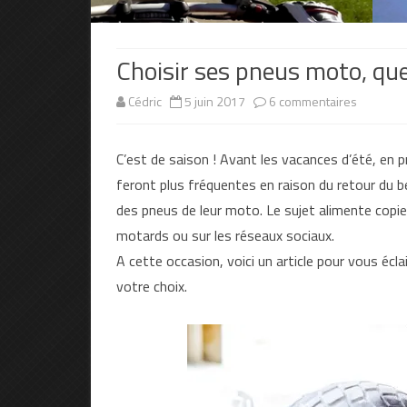
Choisir ses pneus moto, que
sur
Cédric
5 juin 2017
6 commentaires
Choisir
C’est de saison ! Avant les vacances d’été, en 
ses
feront plus fréquentes en raison du retour du
pneus
des pneus de leur moto. Le sujet alimente copie
moto,
motards ou sur les réseaux sociaux.
A cette occasion, voici un article pour vous éc
quelques
votre choix.
conseils
temps
de
lecture
estimé
13
minute