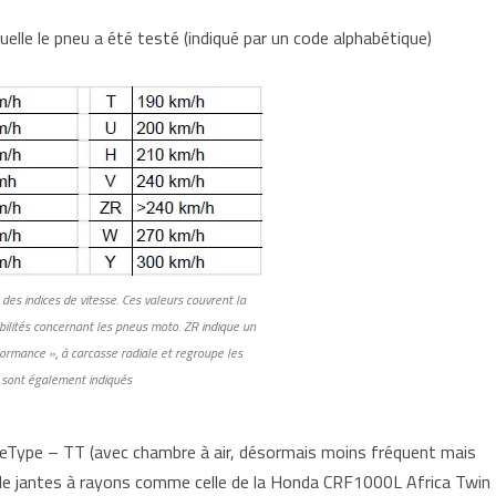
quelle le pneu a été testé (indiqué par un code alphabétique)
 des indices de vitesse. Ces valeurs couvrent la
ibilités concernant les pneus moto. ZR indique un
ormance », à carcasse radiale et regroupe les
i sont également indiqués
beType – TT (avec chambre à air, désormais moins fréquent mais
de jantes à rayons comme celle de la Honda CRF1000L Africa Twin