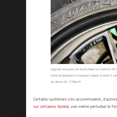
Légende d’un pneu de Ducati Diavel en 240/45 ZR1
haute performance à carcasse radiale et testé à +d
de vitesse W : 270km/h
Certains systèmes s’en accommodent, d’autres
sur certaines Aprilia
), voir même perturber le f