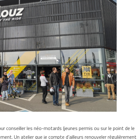
emps
cture
timé :
nute(s)
our conseiller les néo-motards (jeunes permis ou sur le point de le
ement. Un atelier que je compte d’ailleurs renouveler régulièrement