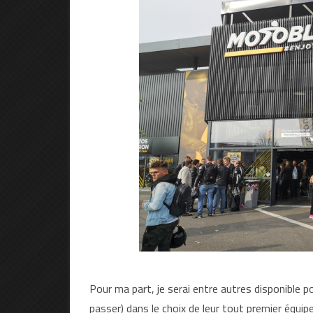
t
de
le
es
3
mi
Pour ma part, je serai entre autres disponible p
passer) dans le choix de leur tout premier équip