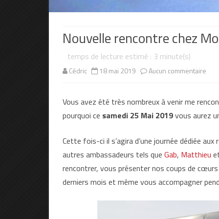
Nouvelle rencontre chez Mot
temps de lecture estimé :
3
minute(s)
sur
Cédric
18 mai 2019
Aucun commentaire
Nouv
Vous avez été très nombreux à venir me rencont
renc
pourquoi ce
samedi 25 Mai 2019
vous aurez une
che
Mot
Cette fois-ci il s’agira d’une journée dédiée aux
autres ambassadeurs tels que
Gab
,
Matthieu
e
Secl
rencontrer, vous présenter nos coups de cœurs 
le
derniers mois et même vous accompagner pendan
25
Mai