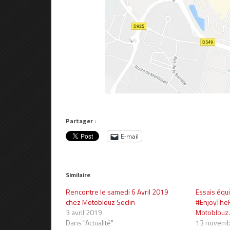
Partager :
E-mail
Similaire
Rencontre le samedi 6 Avril 2019
Essais équ
chez Motoblouz Seclin
#EnjoyTheR
3 avril 2019
Motoblouz
Dans "Actualité"
13 novemb