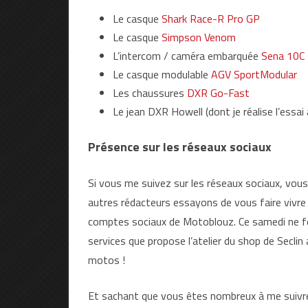
Le casque
Shark Race-R Pro GP
Le casque
Simpson Venom
L’intercom / caméra embarquée
Sena 10C
Le casque modulable
AGV SportModular
Les chaussures
DXR Go-Fast
Le jean DXR Howell (dont je réalise l’essai
Présence sur les réseaux sociaux
Si vous me suivez sur les réseaux sociaux, vou
autres rédacteurs essayons de vous faire vivre l
comptes sociaux de Motoblouz. Ce samedi ne fe
services que propose l’atelier du shop de Seclin
motos !
Et sachant que vous êtes nombreux à me suivre 