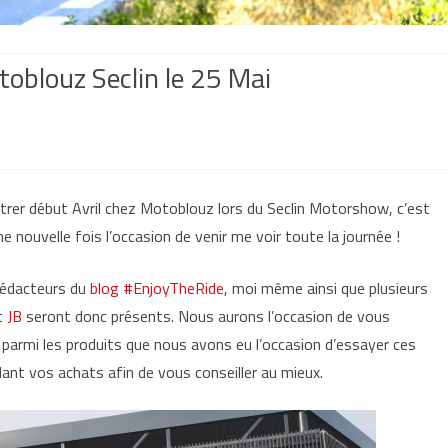
oblouz Seclin le 25 Mai
elle
rer début Avril chez Motoblouz lors du Seclin Motorshow, c’est
ontre
 nouvelle fois l’occasion de venir me voir toute la journée !
z
oblouz
 rédacteurs du
blog #EnjoyTheRide
, moi même ainsi que plusieurs
t
JB
seront donc présents. Nous aurons l’occasion de vous
in
parmi les produits que nous avons eu l’occasion d’essayer ces
t vos achats afin de vous conseiller au mieux.